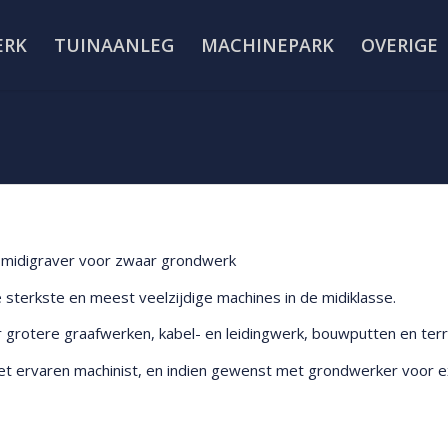
ERK
TUINAANLEG
MACHINEPARK
OVERIGE
s midigraver voor zwaar grondwerk
 sterkste en meest veelzijdige machines in de midiklasse.
voor grotere graafwerken, kabel- en leidingwerk, bouwputten en ter
et ervaren machinist, en indien gewenst met grondwerker voor extr