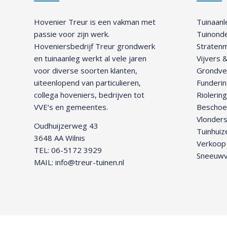
Hovenier Treur is een vakman met
Tuinaanl
passie voor zijn werk.
Tuinond
Hoveniersbedrijf Treur grondwerk
Straten
en tuinaanleg werkt al vele jaren
Vijvers
voor diverse soorten klanten,
Grondve
uiteenlopend van particulieren,
Funderin
collega hoveniers, bedrijven tot
Riolerin
VVE’s en gemeentes.
Beschoei
Vlonders
Oudhuijzerweg 43
Tuinhuiz
3648 AA Wilnis
Verkoop 
TEL:
06-5172 3929
Sneeuwv
MAIL:
info@treur-tuinen.nl