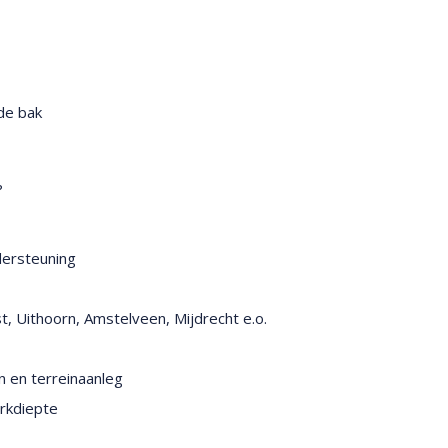
de bak
?
dersteuning
, Uithoorn, Amstelveen, Mijdrecht e.o.
n en terreinaanleg
rkdiepte