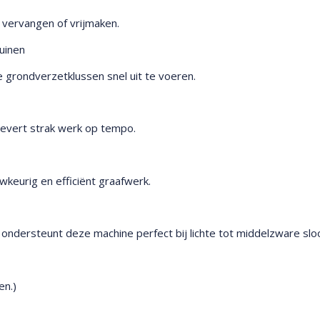
 vervangen of vrijmaken.
uinen
e grondverzetklussen snel uit te voeren.
levert strak werk op tempo.
wkeurig en efficiënt graafwerk.
r) ondersteunt deze machine perfect bij lichte tot middelzware sl
en.)