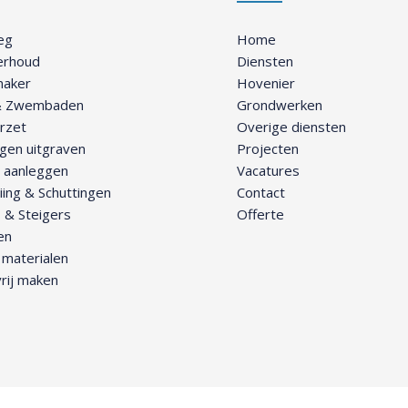
eg
Home
erhoud
Diensten
maker
Hovenier
 & Zwembaden
Grondwerken
rzet
Overige diensten
gen uitgraven
Projecten
g aanleggen
Vacatures
ing & Schuttingen
Contact
 & Steigers
Offerte
en
materialen
rij maken